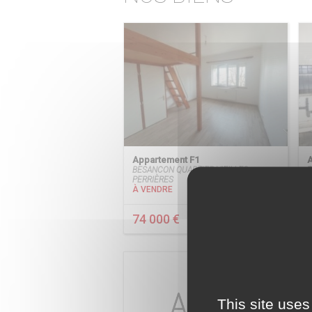
Appartement F1
A
BESANCON QUARTIER VIEILLES
T
PERRIÈRES
À VENDRE
74 000 €
This site uses