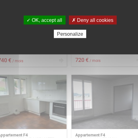
✓ OK, accept all
✗ Deny all cookies
Personalize
Appartement F3
Appartement F2 DUPLEX
BESANCON CENTRE VILLE
ESANCON QUARTIER SAINT-CLAUDE
À LOUER
À LOUER
720 €
740 €
/ mois
/ mois
ppartement F4
Appartement F4