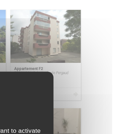
Appartement F2
BESANCON Palente - lycée Pergaud
À VENDRE
119 000 €
ant to activate