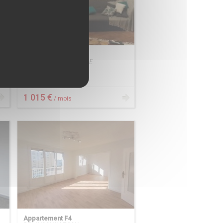
Appartement F4
BESANCON CENTRE VILLE
À LOUER
1 015 €
/ mois
Appartement F4