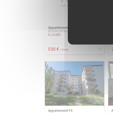
Appartement F2
BESANCON MOUILLERE
B
À LOUER
530 €
/ mois
Appartement F4
A