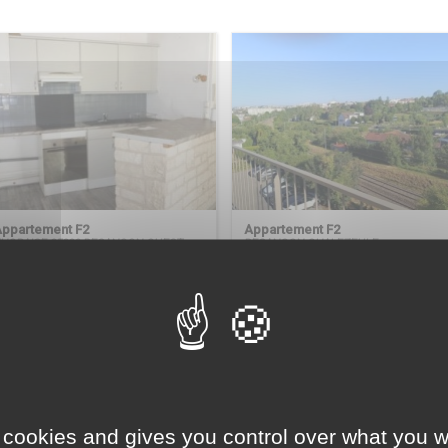
ppartement F2
Appartement F2
HORAISE 25320 BESANCON OUEST
BESANCON CHALEZEULE
À VENDRE
À LOUER
81 000 €
540 €
/ mois
 cookies and gives you control over what you w