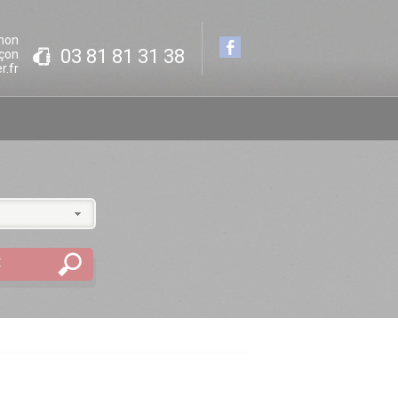
hon
03 81 81 31 38
çon
r.fr