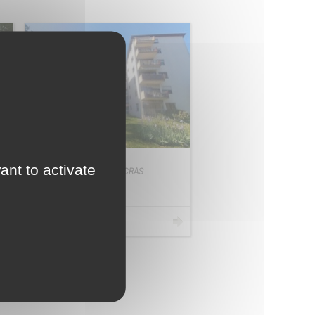
Appartement F4
ant to activate
BESANCON CHAPRAIS / CRAS
À VENDRE
190 000 €