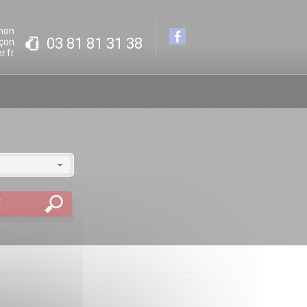
hon
03 81 81 31 38
çon
r.fr