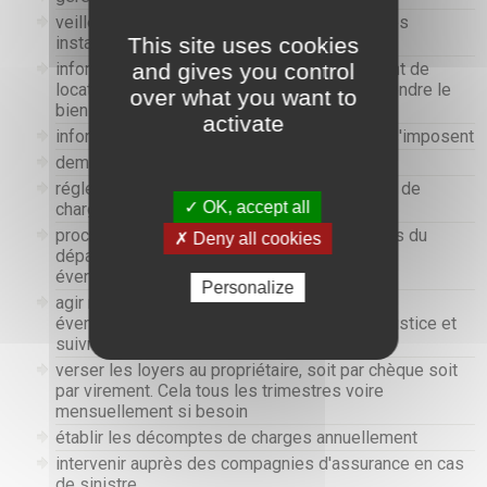
veiller au maintien en bon état des lieux et des
This site uses cookies
installations
and gives you control
informer le propriétaire en cas de changement de
locataire pour permettre le cas échéant de vendre le
over what you want to
bien
activate
informer le propriétaire lorsque des travaux s'imposent
demander des devis et les soumettre
régler les factures d'entretien, les provisions de
✓ OK, accept all
charges
procéder au remboursement de la caution lors du
✗ Deny all cookies
départ d'un locataire après justifications des
éventuelles retenues
Personalize
agir rapidement en cas de retard de loyer ;
éventuellement faire appel à un huissier de justice et
suivre le dossier
verser les loyers au propriétaire, soit par chèque soit
par virement. Cela tous les trimestres voire
mensuellement si besoin
établir les décomptes de charges annuellement
intervenir auprès des compagnies d'assurance en cas
de sinistre