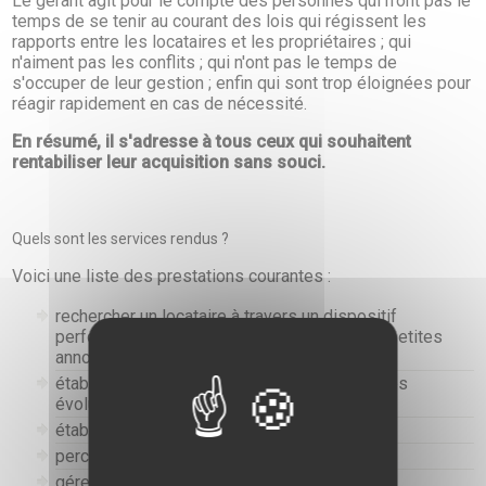
Le gérant agit pour le compte des personnes qui n'ont pas le
temps de se tenir au courant des lois qui régissent les
rapports entre les locataires et les propriétaires ; qui
n'aiment pas les conflits ; qui n'ont pas le temps de
s'occuper de leur gestion ; enfin qui sont trop éloignées pour
réagir rapidement en cas de nécessité.
En résumé, il s'adresse à tous ceux qui souhaitent
rentabiliser leur acquisition sans souci.
Quels sont les services rendus ?
Voici une liste des prestations courantes :
rechercher un locataire à travers un dispositif
performant (vitrines agence, site Internet et petites
annonces en ligne)
établir le bail en conformité avec les dernières
évolutions réglementaires
établir un état des lieux détaillé
percevoir loyers et charges
gérer les relations avec le syndic