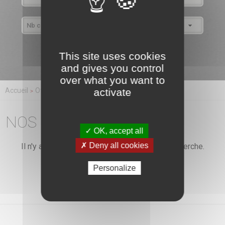
This site uses cookies
and gives you control
over what you want to
activate
Accueil
Offres
NOS BIENS
✓ OK, accept all
✗ Deny all cookies
Il n'y aucune offre correspondante à votre recherche.
Personalize
<
1
2