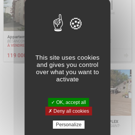
Appartement F2
Appartement F2
BESANCON MOUILLERE
BESANCON Palente - lycée Pergaud
À LOUER
À VENDRE
530 €
119 000 €
This site uses cookies
/ mois
and gives you control
over what you want to
activate
✓ OK, accept all
✗ Deny all cookies
Appartement F2 DUPLEX
Personalize
BESANCON QUARTIER SAINT-
CLAUDE
À LOUER