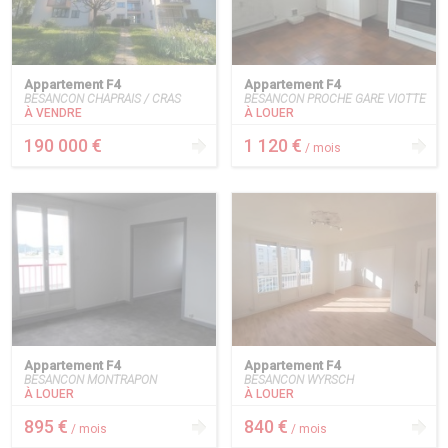
Appartement F4
Appartement F4
BESANCON CHAPRAIS / CRAS
BESANCON PROCHE GARE VIOTTE
À VENDRE
À LOUER
190 000 €
1 120 €
/ mois
Appartement F4
Appartement F4
BESANCON MONTRAPON
BESANCON WYRSCH
À LOUER
À LOUER
895 €
840 €
/ mois
/ mois