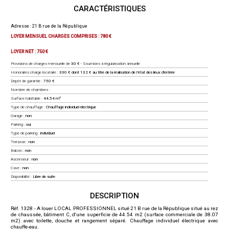
CARACTÉRISTIQUES
Adresse : 21 B rue de la République
LOYER MENSUEL CHARGES COMPRISES : 780 €
LOYER NET :
750 €
Provisions de charges mensuelle de
30 €
- Soumises à régularisation annuelle
Honoraires charge locataire :
330 € dont 132 € au titre de la réalisation de l’état des lieux d'entrée
Dépôt de garantie :
750 €
Nombre de chambres :
Surface habitable :
44.54 m²
Type de chauffage :
Chauffage individuel électrique
Garage :
non
Parking :
oui
Type de parking :
individuel
Terrasse :
non
Balcon :
non
Ascenseur :
non
Cave :
non
Disponibilité :
Libre de suite
DESCRIPTION
Réf. 1328 - A louer LOCAL PROFESSIONNEL situé 21 B rue de la République situé au rez
de chaussée, bâtiment C, d'une superficie de 44.54 m2 (surface commerciale de 38.07
m2) avec toilette, douche et rangement séparé. Chauffage individuel électrique avec
chauffe-eau.