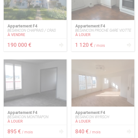
Appartement F4
Appartement F4
BESANCON CHAPRAIS / CRAS
BESANCON PROCHE GARE VIOTTE
À VENDRE
À LOUER
190 000 €
1 120 €
/ mois
Appartement F4
Appartement F4
BESANCON MONTRAPON
BESANCON WYRSCH
À LOUER
À LOUER
895 €
840 €
/ mois
/ mois