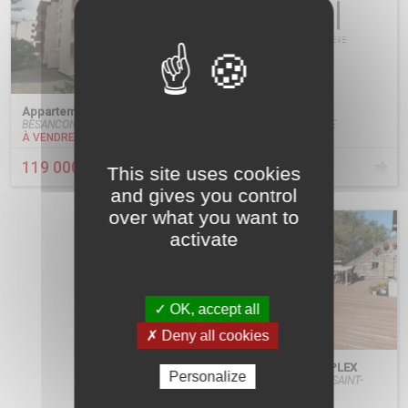
Appartement F2
Appartement F2
BESANCON MOUILLERE
BESANCON Palente - lycée Pergaud
À LOUER
À VENDRE
530 €
119 000 €
This site uses cookies
/ mois
and gives you control
over what you want to
activate
✓ OK, accept all
✗ Deny all cookies
Appartement F2 DUPLEX
Personalize
BESANCON QUARTIER SAINT-
CLAUDE
À LOUER